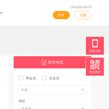
16626626678
广
登录
注册
手机交友
发布动态
关注我们


男会员
女会员
地区