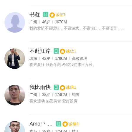
书凝
诚信1
广州
46岁
167CM
我的爱情不要暧昧，不要游戏，不要借口，不要谎言，不要灰色地带
不赴江岸
诚信1
珠海
42岁
178CM
高级管理
春来夏往 秋收冬藏 希望我们来日方长。
我比雨快
诚信1
广州
38岁
174CM
销售
喜欢运动 热爱美食 爱好投资
Amor丶一生
诚信1
青岛
29岁
175CM
技工