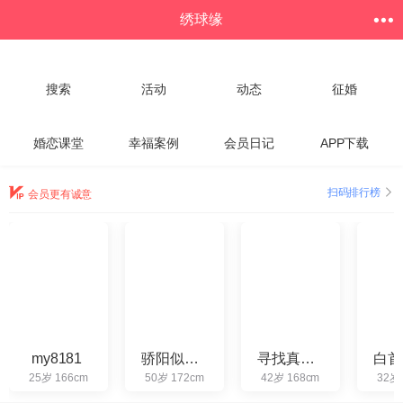
绣球缘
搜索
活动
动态
征婚
婚恋课堂
幸福案例
会员日记
APP下载
扫码排行榜
会员更有诚意
my8181
骄阳似火2025
寻找真爱云儿
25岁 166cm
50岁 172cm
42岁 168cm
32岁