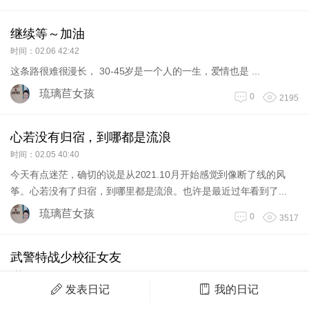
继续等～加油
时间：02.06 42:42
这条路很难很漫长， 30-45岁是一个人的一生，爱情也是 ...
琉璃苣女孩
0
2195
心若没有归宿，到哪都是流浪
时间：02.05 40:40
今天有点迷茫，确切的说是从2021.10月开始感觉到像断了线的风
筝。心若没有了归宿，到哪里都是流浪。也许是最近过年看到了...
琉璃苣女孩
0
3517
武警特战少校征女友
时间：09.22 12:12
发表日记
我的日记
心累了身也累，每天训练后的累让我真想有个身后理解真诚的她来关