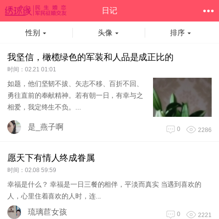
日记
性别
头像
排序
我坚信，橄榄绿色的军装和人品是成正比的
时间：02.21 01:01
如题，他们坚韧不拔、矢志不移、百折不回、
勇往直前的奉献精神。若有朝一日，有幸与之
相爱，我定终生不负。...
是_燕子啊
0
2286
愿天下有情人终成眷属
时间：02.08 59:59
幸福是什么？ 幸福是一日三餐的相伴，平淡而真实 当遇到喜欢的
人，心里住着喜欢的人时，连...
琉璃苣女孩
0
2221