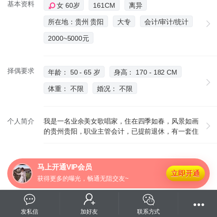
基本资料
女 60岁
161CM
离异
所在地：贵州 贵阳
大专
会计/审计/统计
2000~5000元
择偶要求
年龄： 50 - 65 岁
身高： 170 - 182 CM
体重： 不限
婚况： 不限
个人简介
我是一名业余美女歌唱家，住在四季如春，风景如画
的贵州贵阳，职业主管会计，已提前退休，有一套住
房独居，有一个27岁的儿子已工作。要找我用我的名
字搜索就行。可随心爱的人去中国的任何地方定居，
也欢迎他来我的家乡居住养老，游览黄果树瀑布、天
马上开通VIP会员
眼等闻名世界的景区。或者如候鸟一般来我们这个美
立即开通
获得更多的曝光，畅通无阻交友~
丽的城市避开严寒酷暑。微信里有我许多生活照
发私信
加好友
联系方式