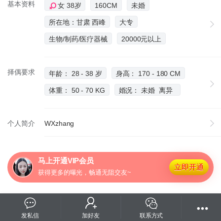
基本资料
女 38岁
160CM
未婚
所在地：甘肃 西峰
大专
生物/制药/医疗器械
20000元以上
择偶要求
年龄： 28 - 38 岁
身高： 170 - 180 CM
体重： 50 - 70 KG
婚况： 未婚 离异
个人简介
WXzhang
马上开通VIP会员
立即开通
获得更多的曝光，畅通无阻交友~
发私信
加好友
联系方式