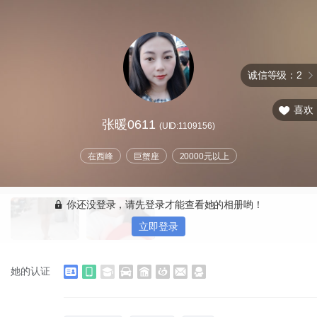
诚信等级：2
喜欢
张暖0611
(UID:1109156)
在西峰
巨蟹座
20000元以上
你还没登录，请先登录才能查看她的相册哟！
立即登录
她的认证