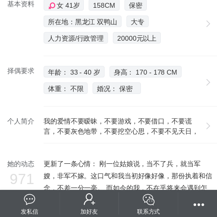
基本资料
女 41岁
158CM
保密
所在地：黑龙江 双鸭山
大专
人力资源/行政管理
20000元以上
择偶要求
年龄： 33 - 40 岁
身高： 170 - 178 CM
体重： 不限
婚况： 保密
个人简介
我的爱情不要暧昧，不要游戏，不要借口，不要谎
言，不要灰色地带，不要挖空心思，不要不见天日，
不要拖泥带水，不要顾左右而言他，更不要所谓的三
人行。
她的动态
更新了一条心情： 刚一位姑娘说，当不了兵，就当军
971
嫂，非军不嫁。这口气和我当初好像好像，那份执着和信
念，不差一分一毫。 而如今的我，不在乎将来会遇到怎
么样的人，也无所谓是否和某个熟知的人在一起，对于未
发私信
来陪我走完后半生的那个人的所有瞎想都变得顺其自然
加好友
联系方式