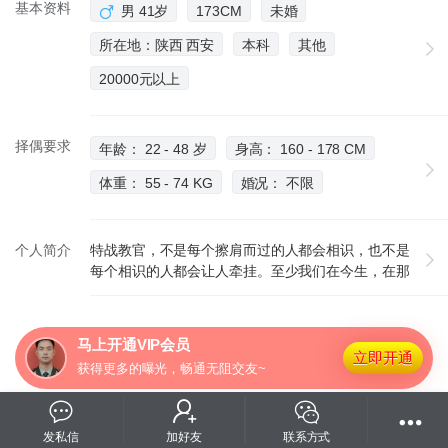
基本资料
男 41岁
173CM
未婚
所在地：陕西 西安
本科
其他
20000元以上
择偶要求
年龄： 22 - 48 岁
身高： 160 - 178 CM
体重： 55 - 74 KG
婚况： 不限
个人简介
特战教官，不是每个擦肩而过的人都会相识，也不是
每个相识的人都会让人牵挂。至少我们在今生，在那
个地方，在一转身的时候没有错过。在我们双眼相望
的时候，在眼中找到了爱的缘份。若大的地球上能和
你相遇真的不容易，感谢上天给了我们这次相识，平
马上开通VIP会员
时较忙，空时喜欢爬山户外运动，武术健身，希望妳
立即开通
获得更多的曝光，畅通无阻交友~
是一位成熟开朗善良的她，非诚勿扰
发私信
加好友
联系方式