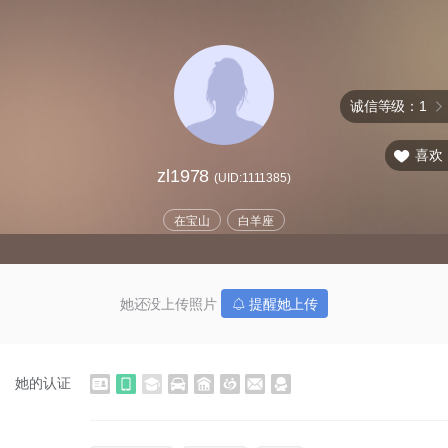
诚信等级：1
喜欢
zl1978
(UID:1111385)
在宝山
白羊座
她还没上传照片
提醒她上传
她的认证