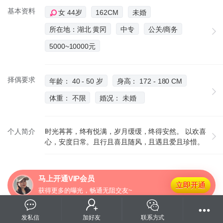
基本资料
女 44岁
162CM
未婚
所在地：湖北 黄冈
中专
公关/商务
5000~10000元
择偶要求
年龄： 40 - 50 岁
身高： 172 - 180 CM
体重： 不限
婚况： 未婚
个人简介
时光苒苒，终有悦满，岁月缓缓，终得安然。 以欢喜
心，安度日常。且行且喜且随风，且遇且爱且珍惜。
马上开通VIP会员
立即开通
获得更多的曝光，畅通无阻交友~
发私信
加好友
联系方式