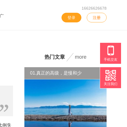
16626626678
广
登录
注册
热门文章
more
手机交友
01.真正的高级，是慢和少
关注我们
比例失