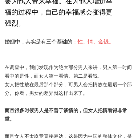
要为他人带来幸福。在为他人增进幸
福的过程中，自己的幸福感会变得更
强烈。
婚姻中，其实是有三个基础的
：
性、情、金钱。
在调查中，我们发现作为绝大部分男人来讲，男人第一时间
看中的是性，而女人第一看情、第二是看钱。
女人把性放在最后那个部分，可男人会把情放在最后一个部
分。你看，男女的差异就这样出来了。
而且很多时候男人是不善于谈情的，但女人把情看得非常
重。
而且女人不太愿意直接表达，这是因为中国的整体文化，是