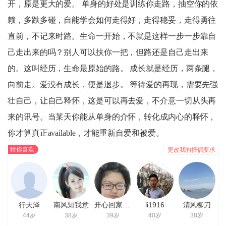
开，原是更大的爱。 单身的好处是训练你走路，抽空你的依
赖，多跌多碰，自能学会如何走得好，走得稳妥，走得勇往
直前，不记来时路。生命一开始，不就是这样一步一步靠自
己走出来的吗？别人可以扶你一把，但路还是自己走出来
的。这叫经历，生命最原始的路。 成长就是经历，两条腿，
向前走。爱没有成长，便是退步。 等待爱的再现，需要先强
壮自己，让自己释怀，这是可以再去爱，不介意一切从头再
来的讯号。当某天你能从单身的介怀，转化成内心的释怀，
你才算真正available，才能重新自爱和被爱。
猜你喜欢
更改我的择偶要求
行天泽
南风知我意
开心回家转转
li1916
清风柳刀
44岁
38岁
39岁
40岁
38岁