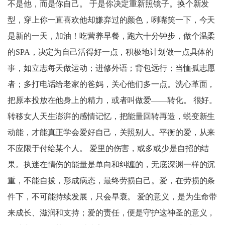
不是他，而是你自己。 于是你决定重新照镜子。换个新发
型，穿上你一直喜欢他却嫌弃过的颜色，咧嘴笑一下，今天
是新的一天，加油！吃营养早餐，跑六十分钟步，做个温柔
的SPA，决定为自己活得好一点，积极地计划做一点具体的
事，如立志每天做运动；进修外语；背包远行；当恤孤志愿
者；多打电话给老家的爸妈，关心他们多一点。洗心革面，
把原本投放在他身上的精力，或者叫做爱——转化。 很好。
转移女人天生澎湃的感情记忆，把能量回转再造，蜕变新生
动能，才能真正学会爱好自己，关照别人。平衡的爱，从来
不应限于付给某个人。 爱里的伤害，或多或少是自招的结
果。执迷在情伤的能量是单向和纠缠的，无底深渊一样的沉
重，不能自拔，形成病态，最终劳损自己。爱，在劳损的条
件下，不可能持续发展，只会早衰。 爱的意义，是为生命带
来成长、滋润和支持；爱的责任，便是守护这神圣的意义，