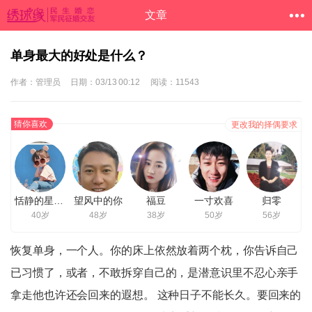
文章
单身最大的好处是什么？
作者：管理员
日期：03/13 00:12
阅读：11543
猜你喜欢
更改我的择偶要求
恬静的星星女孩
望风中的你
福豆
一寸欢喜
归零
40岁
48岁
38岁
50岁
56岁
恢复单身，一个人。你的床上依然放着两个枕，你告诉自己
已习惯了，或者，不敢拆穿自己的，是潜意识里不忍心亲手
拿走他也许还会回来的遐想。 这种日子不能长久。要回来的