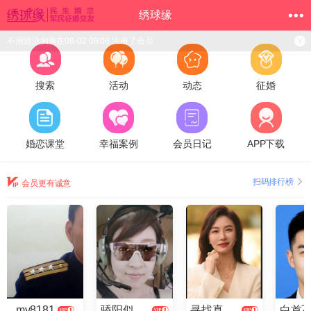
绣球缘
不用游泳的鱼在08-02 09:06 注册了会员
搜索
活动
动态
征婚
婚恋课堂
幸福案例
会员日记
APP下载
扫码排行榜
会员更有诚意
my8181
骄阳似火2025
寻找真爱云儿