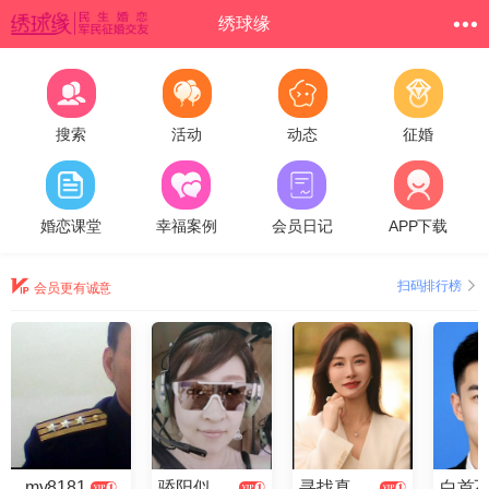
绣球缘
搜索
活动
动态
征婚
婚恋课堂
幸福案例
会员日记
APP下载
扫码排行榜
会员更有诚意
my8181
骄阳似火2025
寻找真爱云儿