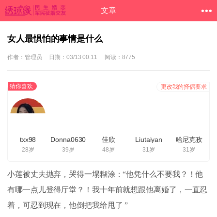
文章
女人最惧怕的事情是什么
作者：管理员
日期：03/13 00:11
阅读：8775
猜你喜欢
更改我的择偶要求
txx98
Donna0630
佳欣
Liutaiyan
哈尼克孜
28岁
39岁
48岁
31岁
31岁
小莲被丈夫抛弃，哭得一塌糊涂：“他凭什么不要我？！他
有哪一点儿登得厅堂？！我十年前就想跟他离婚了，一直忍
着，可忍到现在，他倒把我给甩了 ”