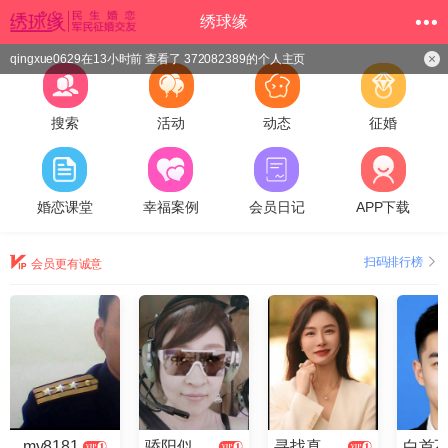
绣球缘
qingxue0629在13小时前 查看了 372082389的个人主页
搜索
活动
动态
征婚
婚恋课堂
幸福案例
会员日记
APP下载
扫码排行榜
会员更有诚意
my8181
骄阳似火2025
寻找真爱云儿