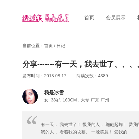
首页
会员展示
当前位置：首页 /
日记
分享-------有一天，我去世了、、、
发布时间：2015.08.17 阅读次数：4389
我是冰雪
女, 38岁, 160CM , 大专 广东 广州
有一天， 我去世了！ 恨我的人， 翩翩起舞！ 爱我
我的人， 看着我的坟墓、 一脸笑意！ 爱我的