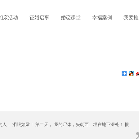
相亲活动
征婚启事
婚恋课堂
幸福案例
我要推
、
的人， 泪眼如露！ 第二天， 我的尸体，头朝西、埋在地下深处！ 恨