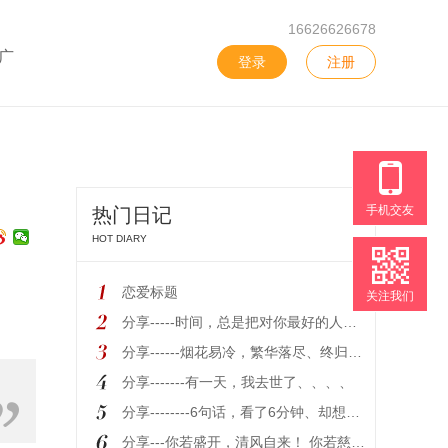
16626626678
广
登录
注册
手机交友
热门日记
HOT DIARY
恋爱标题
关注我们
分享-----时间，总是把对你最好的人、留到最后！
分享------烟花易冷，繁华落尽、终归黄粱一梦、、、、
分享-------有一天，我去世了、、、、
分享--------6句话，看了6分钟、却想了一辈子！
分享---你若盛开，清风自来！ 你若慈悲，人心自来!