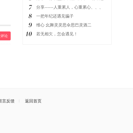
分享------人重累人，心重累心、、、
一把年纪还遇见骗子
维心 幺舞灵灵思伞思巴灵酒二
若无相欠，怎会遇见！
表评论
留言反馈
返回首页