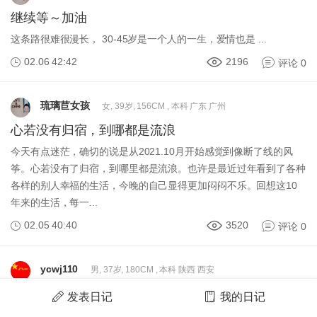
继续等～加油
这条路很难很漫长， 30-45岁是一个人的一生，爱情也是 ...
02.06 42:42
2196
评论 0
琉璃苣女孩
女, 39岁, 156CM , 本科 广东 广州
心若没有归宿，到哪都是流浪
今天有点迷茫，确切的说是从2021.10月开始感觉到像断了线的风
筝。心若没有了归宿，到哪里都是流浪。也许是最近过年看到了各种
各样的别人幸福的生活，今晚的自己显得更加闷闷不乐。回想这10
年来的生活，每一...
02.05 40:40
3520
评论 0
ycwj110
男, 37岁, 180CM , 本科 陕西 西安
武警特战少校征女友
发表日记
我的日记
心累了身也累，每天训练后的累让我真想有个身后理解真诚的她来关