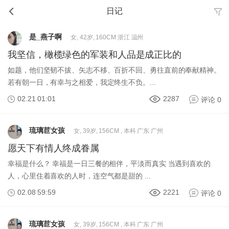
日记
是_燕子啊
女, 42岁, 160CM 浙江 温州
我坚信，橄榄绿色的军装和人品是成正比的
如题，他们坚韧不拔、矢志不移、百折不回、勇往直前的奉献精神。
若有朝一日，有幸与之相爱，我定终生不负。...
02.21 01:01
2287
评论 0
琉璃苣女孩
女, 39岁, 156CM , 本科 广东 广州
愿天下有情人终成眷属
幸福是什么？ 幸福是一日三餐的相伴，平淡而真实 当遇到喜欢的
人，心里住着喜欢的人时，连空气都是甜的 ...
02.08 59:59
2221
评论 0
琉璃苣女孩
女, 39岁, 156CM , 本科 广东 广州