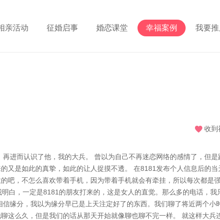
相亲活动
征婚启事
婚恋课堂
幸福案例
我要推
收到
1，再进而认识了他，我的大兵。 曾以为自己不再迷恋网络的感情了，但是
的又是如此的真挚，如此的让人捉摸不透。 在8181发布个人信息后的当
意的吧，不怎么喜欢带着手机，因为带着手机就会有牵挂，所以每次都是
我明白，一定是8181的朋友打来的，这是女人的直觉。那么多的电话，我
相信缘分，我以为缘分早已是上天注定好了的东西。我们聊了将近两个小
聊这么久，但是我们的话从那天开始就像聊也聊不完一样。 就这样大兵