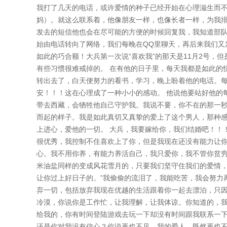
我打了几天的电话，或许爱情的种子已经开始在心理滋生而不
妈）。就这么联系着，他像朋友一样，也像长者一样，为我排
发去的短信他也会在尽可能的方便的时候回复我，我知道部队
始由电话转向了网络，我们每晚在QQ里聊天，再后来我们又
如此的巧合额！大兵第一次说“喜欢我”的那天是11月2号
有些习惯很难戒掉的。 在有他的日子里，每天我都是如此的
转出去了，白天便努力的看书，学习，晚上盼着他的电话。
安！！！这在心理成了一种小小的感动。 他说他要站好他的
带去西藏，会牺牲他自己守护我。我说不要，你不在的那一
而起的样子。我是如此真切又真挚的爱上了这个男人，那种
上进心，爱他的一切。 大兵，我要嫁给你，我们结婚吧！！
很优秀，我控制不住喜欢上了你，但是我现在还没有能力让你
心。我不用你养，有能力养活自己，我只爱你，我不管你贫
米油盐同样的变成风花雪月的，只要我们坚守住我们的爱情，
让你过上好日子的。”我偷偷的流泪了，我能吃苦，我会努力
弃一切，包括放弃我现在优越的生活跟着你一起去漂泊，只因
冷漠，你说你是工作忙，让我理解，让我体谅。你知道的，
给我的，你有时间登陆游戏去玩一下却没有时间跟我联系一
还是你对我没有信心？你说再也不见，我的爱人，既然再也