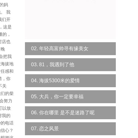
的妈
。 我
我们开
，这是
懂的，
时店也
02. 年轻高富帅寻有缘美女
，晚
会把我
大海拔地
03. 81，我遇到了他
责任感和
错，你
04. 海拔5300米的爱情
不关
我们的柴
05. 大兵，你一定要幸福
会努力
可以放
06. 你在哪里 是不是迷路了呢
对我的
秒的电话
07. 恋之风景
抱信心？
我想把这