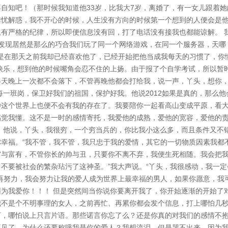
自知吧！（那时候我知道他33岁，比我大7岁，离婚了，有一女儿跟着她
忧解惑，我不开心的时候，人生没有方向的时候第一个想到的人便会是他
有严格的纪律，所以即便信息没有回，打了电话没有接我也都能谅解。 
发现居然是那么的巧合我们玩了同一个网络游戏，在同一个服务器，天哪
，但是在那天之前我却已经喜欢他了，已经开始把他当成我每天的习惯了，你
快乐，想到他的时候嘴角会忍不住的上扬。由于报了个自学考试，所以暂
每天晚上一次都不会落下，不管再晚他都会打给我，说一声，丫头，想你
每一班岗，保卫好我们的祖国，保护好我。他说2012如果是真的，那么他
秒这个世界上也便不会有我的存在了。我要陪你一起看高山变成平原，看
感觉我懂。这不是一时的感情寄托，我爱他的成熟，爱他的宽容，爱他的
！他说，丫头，我很穷，一个穷当兵的，你比我小这么多，而且条件又不
幸福。“我不管，我不管，我只忠于我的爱情，其它的一切物质因素我都
穷与富有，不管你长的帅与丑，只要你不离不弃，我便生死相随。我会把
不要被社会的繁杂玷污了这神圣。”我大声说。“丫头，我很感动，我一定
再努力，我会努力让我的爱人成为世界上最幸福的男人，如果你愿意，我
为我爱你！！！ 但是突然间当你说你要离开我了，你开始逐渐的开始了
我不是个不明事理的女人，之前再忙、再累你都会发个信息，打上哪怕几
下，哪怕说上只言片语。那些诺言你忘了么？还是你真的对我们的感情不
不见了，为什么还要称呼我是你的爱人？我想流泪，但是哭不出来，因为