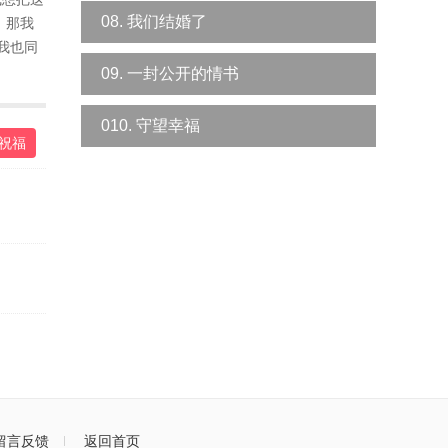
08. 我们结婚了
，那我
我也同
09. 一封公开的情书
010. 守望幸福
祝福
留言反馈
返回首页