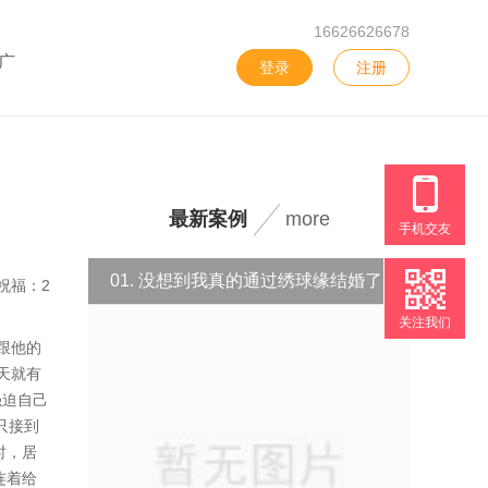
16626626678
广
登录
注册
最新案例
more
手机交友
01. 没想到我真的通过绣球缘结婚了
祝福：2
关注我们
跟他的
天就有
强迫自己
只接到
时，居
连着给