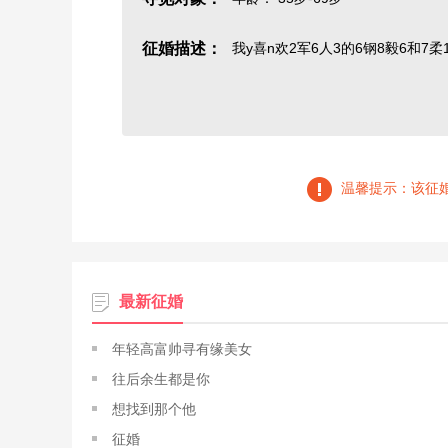
征婚描述：
我y喜n欢2军6人3的6钢8毅6和7
温馨提示：该征
最新征婚
年轻高富帅寻有缘美女
往后余生都是你
想找到那个他
征婚