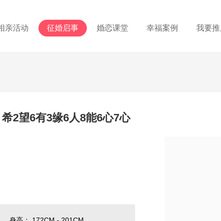
相亲活动
征婚启事
婚恋课堂
幸福案例
我要推
2望6有3缘6人8能6心7心
身高： 172CM - 201CM