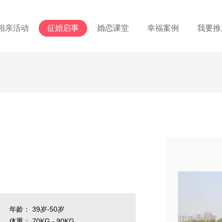
相亲活动
征婚启事
婚恋课堂
幸福案例
我要推
年龄： 39岁-50岁
体重： 70KG - 90KG