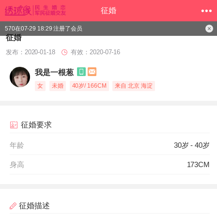
征婚
570在07-29 18:29 注册了会员
征婚
发布：2020-01-18
有效：2020-07-16
我是一根葱
女
未婚
40岁/ 166CM
来自 北京 海淀
征婚要求
年龄
30岁 - 40岁
身高
173CM
征婚描述